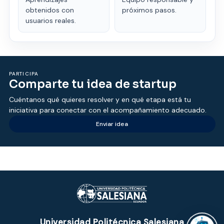
obtenidos con
próximos pasos.
usuarios reales.
PARTICIPA
Comparte tu idea de startup
ASISTENTE UPS
UPIBOT
Cuéntanos qué quieres resolver y en qué etapa está tu
iniciativa para conectar con el acompañamiento adecuado.
Enviar idea
Hola, puedo ayudarte a buscar información
publicada en este sitio.
Universidad Politécnica Salesiana