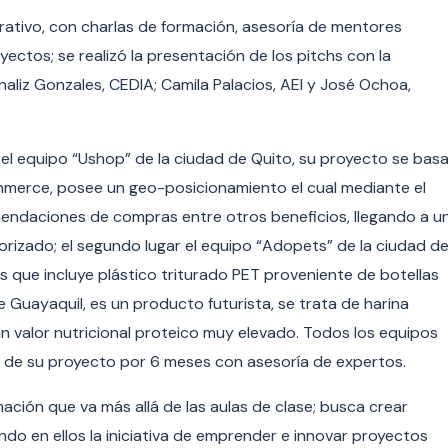
perativo, con charlas de formación, asesoría de mentores
yectos; se realizó la presentación de los pitchs con la
aliz Gonzales, CEDIA; Camila Palacios, AEI y José Ochoa,
 el equipo “Ushop” de la ciudad de Quito, su proyecto se bas
mmerce, posee un geo-posicionamiento el cual mediante el
omendaciones de compras entre otros beneficios, llegando a u
rizado; el segundo lugar el equipo “Adopets” de la ciudad d
 que incluye plástico triturado PET proveniente de botellas
 de Guayaquil, es un producto futurista, se trata de harina
 un valor nutricional proteico muy elevado. Todos los equipos
ón de su proyecto por 6 meses con asesoría de expertos.
ación que va más allá de las aulas de clase; busca crear
do en ellos la iniciativa de emprender e innovar proyectos