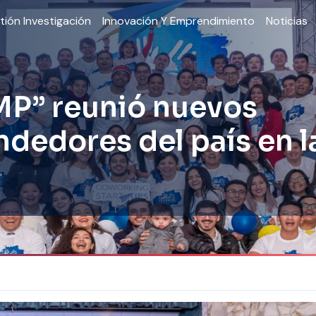
tión Investigación
Innovación Y Emprendimiento
Noticias
P” reunió nuevos
dedores del país en l
"