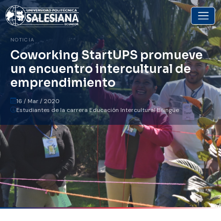
Volver a noticias
NOTICIA
Coworking StartUPS promueve
un encuentro intercultural de
emprendimiento
16 / Mar / 2020
Estudiantes de la carrera Educación Intercultural Bilingüe