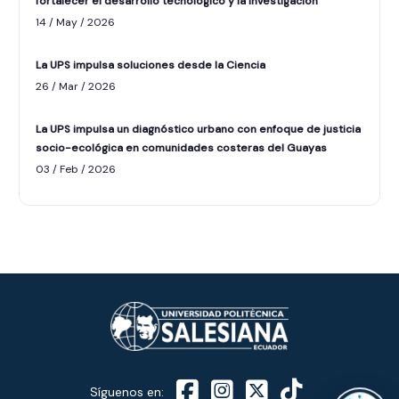
fortalecer el desarrollo tecnológico y la investigación
14 / May / 2026
La UPS impulsa soluciones desde la Ciencia
26 / Mar / 2026
La UPS impulsa un diagnóstico urbano con enfoque de justicia
socio-ecológica en comunidades costeras del Guayas
ASISTENTE UPS
03 / Feb / 2026
UPIBOT
Hola, puedo ayudarte a buscar información
publicada en este sitio.
Síguenos en: