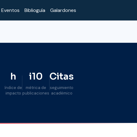
Eventos
Biblioguía
Galardones
Biblioguía
ORCID
Google Scholar
Mendeley
h
i10
Citas
índice de
métrica de
seguimiento
impacto
publicaciones
académico