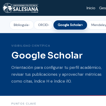
Inicio
Ges
También puedes revisar las otras guías relacionadas:
Biblioguía
ORCID
Google Scholar
Mendele
VISIBILIDAD CIENTÍFICA
Google Scholar
Orientación para configurar tu perfil académico,
revisar tus publicaciones y aprovechar métricas
como citas, índice H e índice i10.
PUNTOS CLAVE