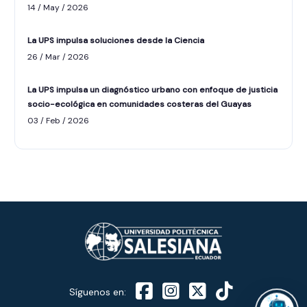
14 / May / 2026
La UPS impulsa soluciones desde la Ciencia
26 / Mar / 2026
La UPS impulsa un diagnóstico urbano con enfoque de justicia
socio-ecológica en comunidades costeras del Guayas
ASISTENTE UPS
03 / Feb / 2026
UPIBOT
Hola, puedo ayudarte a buscar información
publicada en este sitio.
Síguenos en: