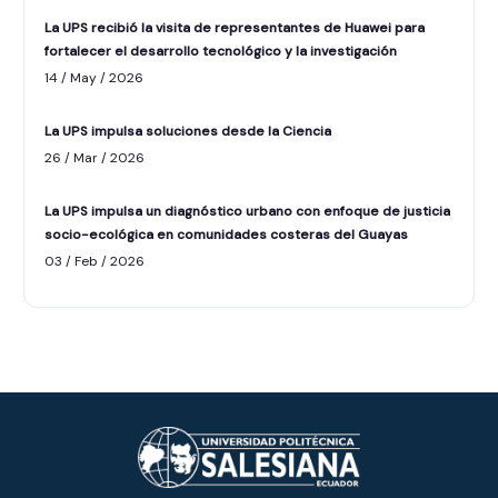
La UPS recibió la visita de representantes de Huawei para
fortalecer el desarrollo tecnológico y la investigación
14 / May / 2026
La UPS impulsa soluciones desde la Ciencia
26 / Mar / 2026
La UPS impulsa un diagnóstico urbano con enfoque de justicia
socio-ecológica en comunidades costeras del Guayas
ASISTENTE UPS
03 / Feb / 2026
UPIBOT
Hola, puedo ayudarte a buscar información
publicada en este sitio.