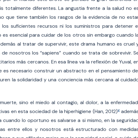
sis totalmente diferentes. La angustia frente a la salud no e
no que tiene también los rasgos de la evidencia de no esta
s suficientes recursos ni los suministros para detener e
 es esencial para cuidar de los otros sin embargo cuando l
demás al tratar de supervivir, este drama humano es cruel 
 de nosotros los “sapiens” cuando se trata de sobrevivir. S
tarios más cercanos. En esa línea va la reflexión de Yuval, e
ue es necesario construir un abstracto en el pensamiento de
ren la solidaridad y una conciencia más cercana al cuidad
muerte, sino el miedo al contagio, al dolor, a la enfermedad
v
vas en esta sociedad de la hiperhigiene (Han, 2012)
ademá
cia cuando lo oportuno es salvarse a si mismo, en la segurida
stas entre ellos y nosotros está estructurado con medida