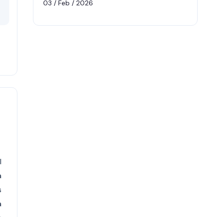
03 / Feb / 2026
l
a
s
a