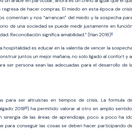
un árabe en particular, ahora es un chino al igual que el qu
ando regresa de hacer compras. El miedo en esta época de crisi
os comentan y nos “arrancan” del miedo y la sospecha par
zatorio de una sociedad se puede medir justamente en funció
ii
dad. Reconciliación significa amabilidad.” (Han 2016)
 la hospitalidad es educar en la valentía de vencer la sospech
nstruir juntos un mejor mañana, no solo ligado al confort y a
ara ser persona sean las adecuadas para el desarrollo de l
s para ser altruistas en tiempos de crisis. La formula d
iii
algado 2018
) ha permitido valorar al otro en amplio sentido
n sinergia de las áreas de aprendizaje, poco a poco ha id
ue para conseguir las cosas se deben hacer participando d