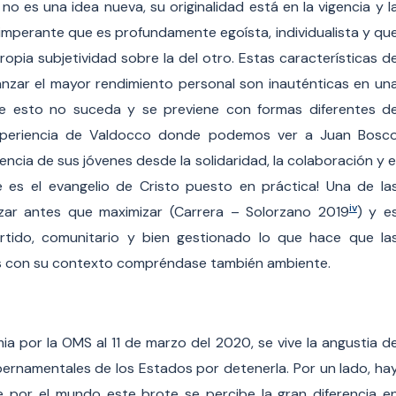
o es una idea nueva, su originalidad está en la vigencia y l
 imperante que es profundamente egoísta, individualista y qu
 propia subjetividad sobre la del otro. Estas características d
anzar el mayor rendimiento personal son inauténticas en un
ue esto no suceda y se previene con formas diferentes d
 experiencia de Valdocco donde podemos ver a Juan Bosc
ncia de sus jóvenes desde la solidaridad, la colaboración y e
 es el evangelio de Cristo puesto en práctica! Una de la
iv
izar antes que maximizar (Carrera – Solorzano 2019
) y e
rtido, comunitario y bien gestionado lo que hace que la
es con su contexto compréndase también ambiente.
ia por la OMS al 11 de marzo del 2020, se vive la angustia d
ernamentales de los Estados por detenerla. Por un lado, ha
 por el mundo este brote se percibe la gran diferencia e