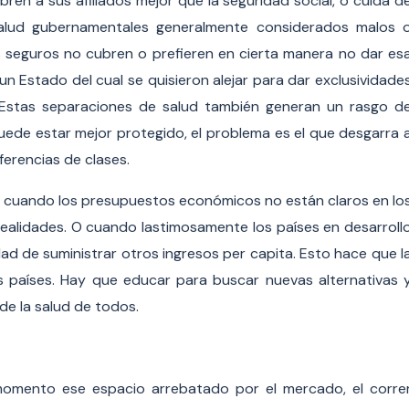
bren a sus afiliados mejor que la seguridad social, o cuida d
 salud gubernamentales generalmente considerados malos 
os seguros no cubren o prefieren en cierta manera no dar es
 un Estado del cual se quisieron alejar para dar exclusividade
. Estas separaciones de salud también generan un rasgo d
puede estar mejor protegido, el problema es el que desgarra 
erencias de clases.
al cuando los presupuestos económicos no están claros en lo
ealidades. O cuando lastimosamente los países en desarroll
d de suministrar otros ingresos per capita. Esto hace que l
 países. Hay que educar para buscar nuevas alternativas 
de la salud de todos.
momento ese espacio arrebatado por el mercado, el corre