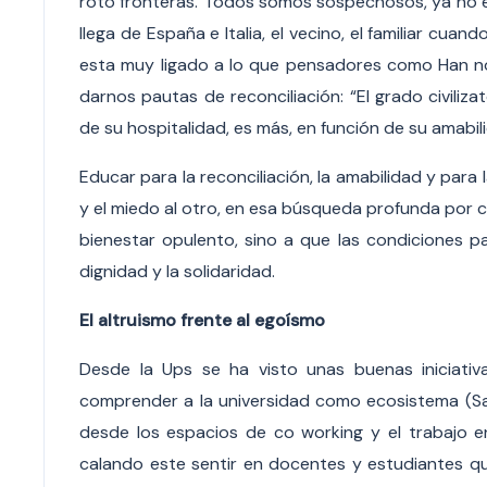
roto fronteras. Todos somos sospechosos, ya no es 
llega de España e Italia, el vecino, el familiar cu
esta muy ligado a lo que pensadores como Han n
darnos pautas de reconciliación: “El grado civili
de su hospitalidad, es más, en función de su amabili
Educar para la reconciliación, la amabilidad y para
y el miedo al otro, en esa búsqueda profunda por co
bienestar opulento, sino a que las condiciones p
dignidad y la solidaridad.
El altruismo frente al egoísmo
Desde la Ups se ha visto unas buenas iniciativa
comprender a la universidad como ecosistema (S
desde los espacios de co working y el trabajo e
calando este sentir en docentes y estudiantes q