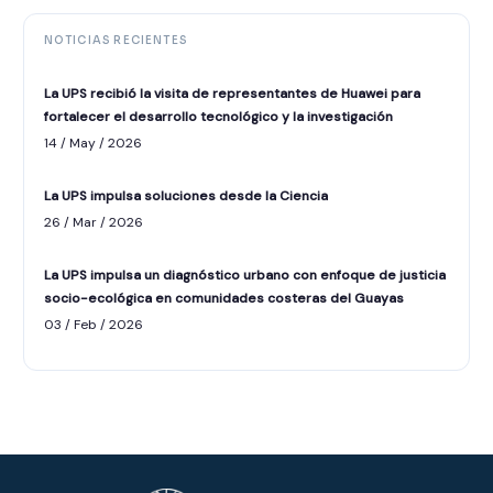
NOTICIAS RECIENTES
La UPS recibió la visita de representantes de Huawei para
fortalecer el desarrollo tecnológico y la investigación
14 / May / 2026
La UPS impulsa soluciones desde la Ciencia
26 / Mar / 2026
La UPS impulsa un diagnóstico urbano con enfoque de justicia
socio-ecológica en comunidades costeras del Guayas
ASISTENTE UPS
03 / Feb / 2026
UPIBOT
Hola, puedo ayudarte a buscar información
publicada en este sitio.