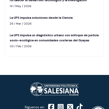
fortalecer el desarrollo tecnológico y la investigación
14 / May / 2026
La UPS impulsa soluciones desde la Ciencia
26 / Mar / 2026
La UPS impulsa un diagnóstico urbano con enfoque de justicia
socio-ecológica en comunidades costeras del Guayas
ASISTENTE UPS
03 / Feb / 2026
UPIBOT
Hola, puedo ayudarte a buscar información
publicada en este sitio.
Síguenos en: