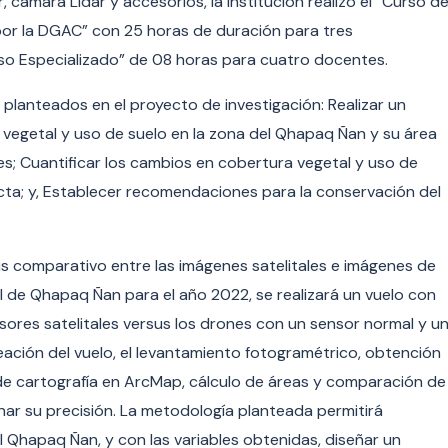
 cámara Lidar y accesorios, la institución realizó el “Curso d
por la DGAC” con 25 horas de duración para tres
rso Especializado” de 08 horas para cuatro docentes.
s planteados en el proyecto de investigación: Realizar un
 vegetal y uso de suelo en la zona del Qhapaq Ñan y su área
les; Cuantificar los cambios en cobertura vegetal y uso de
ecta; y, Establecer recomendaciones para la conservación del
sis comparativo entre las imágenes satelitales e imágenes de
l de Qhapaq Ñan para el año 2022, se realizará un vuelo con
sores satelitales versus los drones con un sensor normal y u
eación del vuelo, el levantamiento fotogramétrico, obtención
de cartografía en ArcMap, cálculo de áreas y comparación de
nar su precisión. La metodología planteada permitirá
 Qhapaq Ñan, y con las variables obtenidas, diseñar un