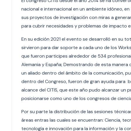
El congreso CITIS desde el año 2014 se ha conver
nacional e internacional en un ambiente idóneo, e
sus proyectos de investigación con miras a generar
para cubrir necesidades y problemas de impacto 
En su edición 2021 el evento se desarrolló en su to
sirvieron para dar soporte a cada uno de los Work
que fueron participes alrededor de 534 profesiona
Alemania y España; Demostrando de esta manera que 
un aliado dentro del ámbito de la comunicación, p
dentro del Congreso, fueron de gran ayuda para bri
alcance del CITIS, que este año pudo alcanzar un p
posicionarse como uno de los congresos de cienci
Por su parte la distribución de las sesiones técnic
áreas entras las cuales se encuentran: Ciencia, tecn
tecnología e innovación para la información y la co