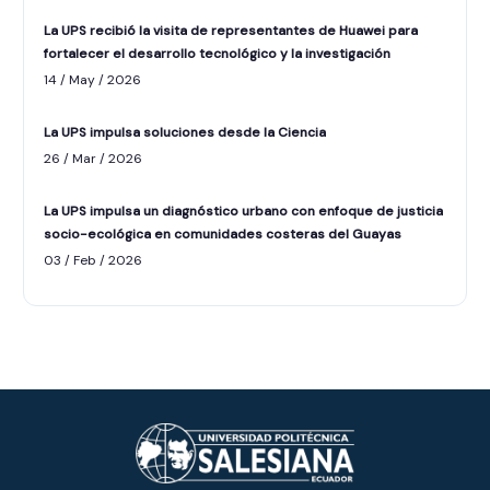
La UPS recibió la visita de representantes de Huawei para
fortalecer el desarrollo tecnológico y la investigación
14 / May / 2026
La UPS impulsa soluciones desde la Ciencia
26 / Mar / 2026
La UPS impulsa un diagnóstico urbano con enfoque de justicia
socio-ecológica en comunidades costeras del Guayas
ASISTENTE UPS
03 / Feb / 2026
UPIBOT
Hola, puedo ayudarte a buscar información
publicada en este sitio.