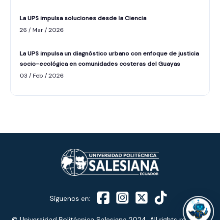
La UPS impulsa soluciones desde la Ciencia
26 / Mar / 2026
La UPS impulsa un diagnóstico urbano con enfoque de justicia
socio-ecológica en comunidades costeras del Guayas
ASISTENTE UPS
03 / Feb / 2026
UPIBOT
Hola, puedo ayudarte a buscar información
publicada en este sitio.
Síguenos en:
© Universidad Politécnica Salesiana 2024. All rights reserved.