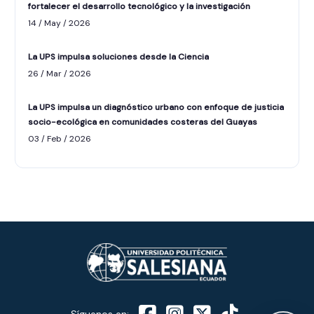
fortalecer el desarrollo tecnológico y la investigación
14 / May / 2026
La UPS impulsa soluciones desde la Ciencia
26 / Mar / 2026
La UPS impulsa un diagnóstico urbano con enfoque de justicia
socio-ecológica en comunidades costeras del Guayas
ASISTENTE UPS
03 / Feb / 2026
UPIBOT
Hola, puedo ayudarte a buscar información
publicada en este sitio.