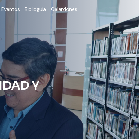
Eventos
Biblioguía
Galardones
IDAD Y