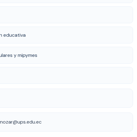
ón educativa
ulares y mipymes
pinozar@ups.edu.ec