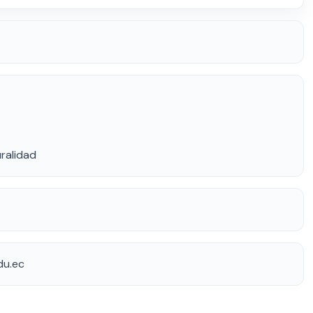
uralidad
du.ec