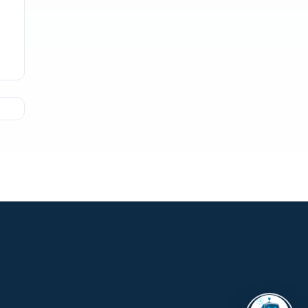
ASISTENTE UPS
UPIBOT
Hola, puedo ayudarte a buscar
información publicada en este sitio.