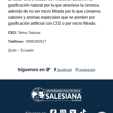
gasificación natural por la que atraviesa la cerveza,
además de no ser micro filtrada por lo que conserva
sabores y aromas especiales que se pierden por
gasificación artificial con CO2 o por micro filtrado.
CEO:
Telmo Salazar
Teléfono:
0995282917
ASISTENTE UPS
Quito – Ecuador
UPIBOT
Hola, puedo ayudarte a buscar información publicada
Síguenos en
facebook
instagram
en este sitio.
Síguenos en: