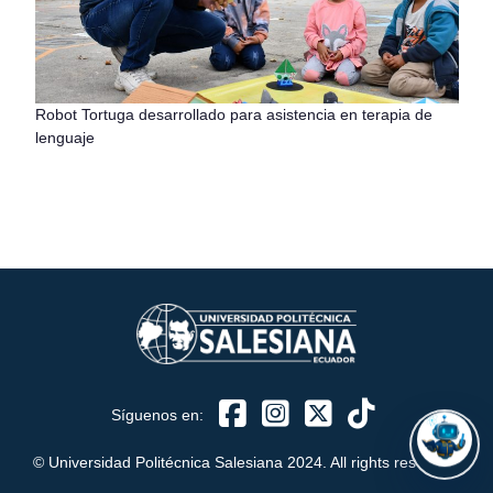
Robot Tortuga desarrollado para asistencia en terapia de
ASISTENTE UPS
lenguaje
UPIBOT
Hola, puedo ayudarte a buscar información publicada
en este sitio.
Síguenos en:
© Universidad Politécnica Salesiana 2024. All rights reserved.