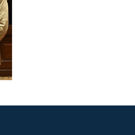
ASISTENTE UPS
UPIBOT
Hola, puedo ayudarte a buscar
información publicada en este sitio.