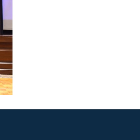
ASISTENTE UPS
UPIBOT
Hola, puedo ayudarte a buscar
información publicada en este sitio.