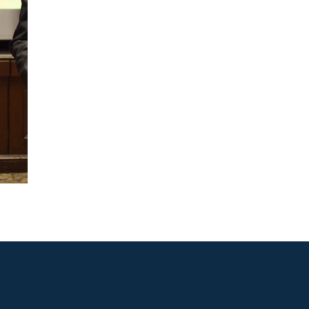
ASISTENTE UPS
UPIBOT
Hola, puedo ayudarte a buscar
información publicada en este sitio.