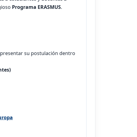
igioso
Programa ERASMUS
.
y presentar su postulación dentro
ntes)
uropa