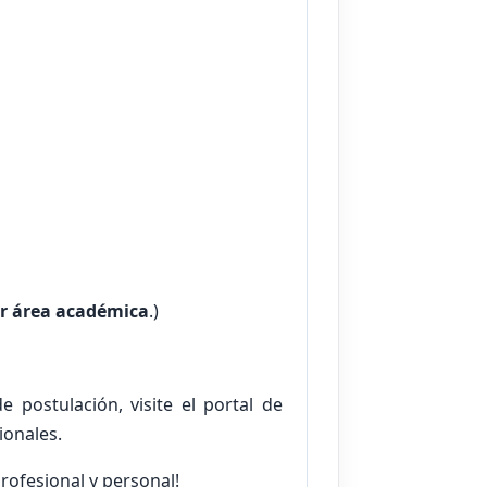
er área académica
.)
 postulación, visite el portal de
ionales.
rofesional y personal!