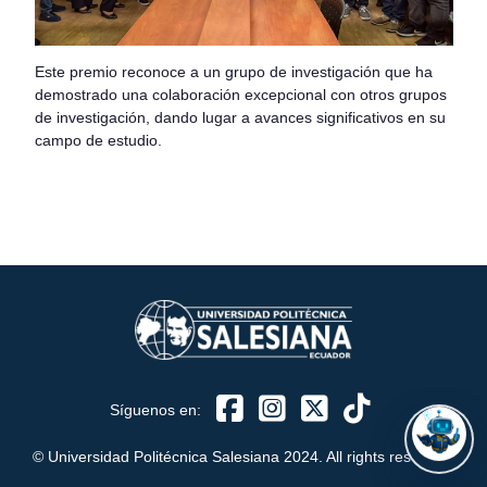
Este premio reconoce a un grupo de investigación que ha
demostrado una colaboración excepcional con otros grupos
de investigación, dando lugar a avances significativos en su
ASISTENTE UPS
campo de estudio.
UPIBOT
Hola, puedo ayudarte a buscar información publicada
en este sitio.
Síguenos en:
© Universidad Politécnica Salesiana 2024. All rights reserved.